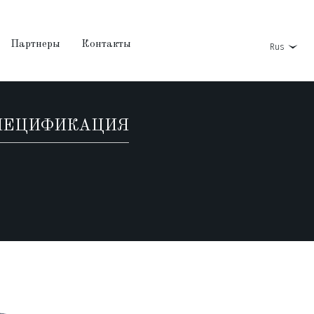
Партнеры
Контакты
Rus
ПЕЦИФИКАЦИЯ
3-летний бренди от
4-летний бренди от
5-летний бренди от
Супер Аскана
«Братьев Асканели»
«Братьев Асканели»
«Братьев Асканели»