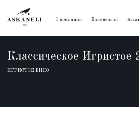
О компании
Винодельня
Аска
Классическое Игристое 
Вино
ИГРИСТОЕ ВИНО
Прима
Муза Квеври
Саперави Резерв
Анасеули
Дора
Артвайн
Винодельня
История