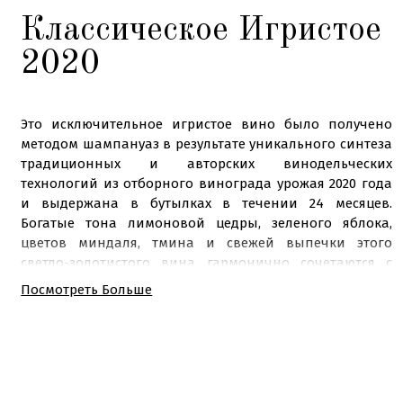
Классическое Игристое
2020
Это исключительное игристое вино было получено
методом шампануаз в результате уникального синтеза
традиционных и авторских винодельческих
технологий из отборного винограда урожая 2020 года
и выдержана в бутылках в течении 24 месяцев.
Богатые тона лимоновой цедры, зеленого яблока,
цветов миндаля, тмина и свежей выпечки этого
светло-золотистого вина гармонично сочетаются с
освежающей кислотностью и продолжительным
Посмотреть Больше
послевкусием. Лучше всего проявляет свои качества
хорошо охлажденным при температуре 6-9°С.