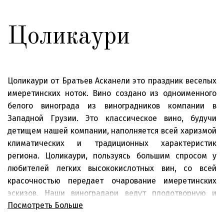
Цоликаури
Цоликаури от Братьев Асканели это праздник веселых
имеретинских ноток. Вино создано из одноименного
белого винограда из виноградников компании в
Западной Грузии. Это классическое вино, будучи
детищем нашей компании, наполняется всей харизмой
климатических и традиционных характеристик
региона. Цоликаури, пользуясь большим спросом у
любителей легких высококислотных вин, со всей
красочностью передает очарование имеретинских
эскизов. Наши виноградари ведут плодотворную и
Посмотреть Больше
внимательную работу в виноградниках Цоликаури в
регионе Имерети. Тщательно планируется дата сбора